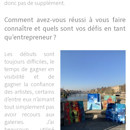
donc pas de supplément.
Comment avez-vous réussi à vous faire
connaître et quels sont vos défis en tant
qu’entrepreneur ?
Les débuts sont
toujours difficiles, le
temps de gagner en
visibilité et de
gagner la confiance
des artistes, certains
d’entre eux n’aimant
tout simplement pas
avoir recours aux
galeries. J’ai
beaucoup utilisé