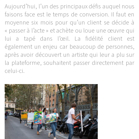
Aujourd’hui, l’un des principaux défis auquel nous
faisons face est le temps de conversion. Il faut en
moyenne six mois pour qu’un client se décide à
« passer à l’acte » et achète ou loue une œuvre qui
lui a tapé dans l’œil. La fidélité client est
également un enjeu car beaucoup de personnes,
après avoir découvert un artiste qui leur a plu sur
la plateforme, souhaitent passer directement par
celui-ci.